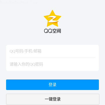
hiraishinNoJutsuShiki
hiraishinNoJutsuShiki
登录
一键登录