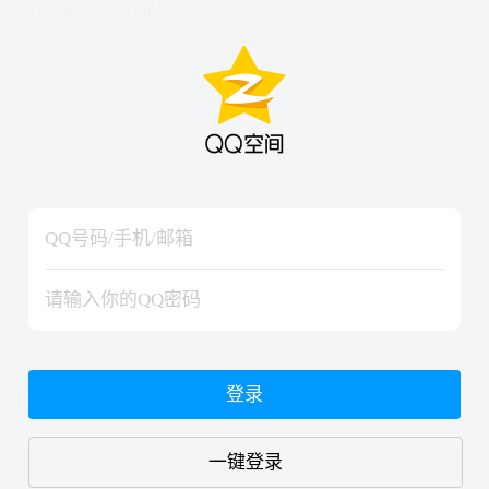
hiraishinNoJutsuShiki
hiraishinNoJutsuShiki
登录
一键登录