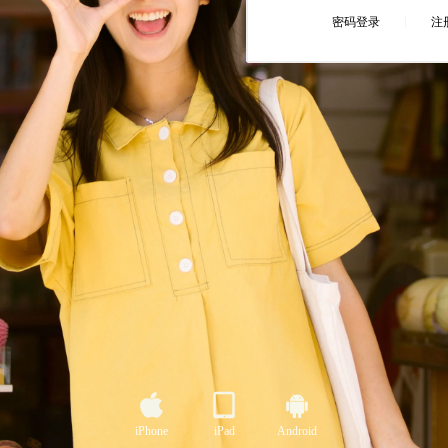
iPhone
iPad
Android