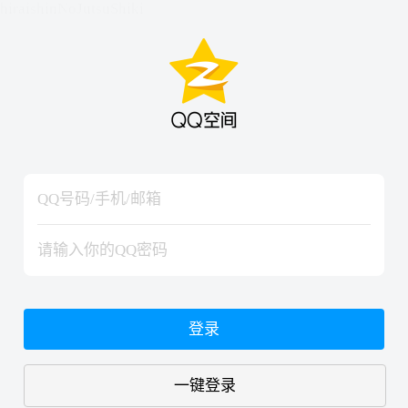
hiraishinNoJutsuShiki
hiraishinNoJutsuShiki
登录
一键登录