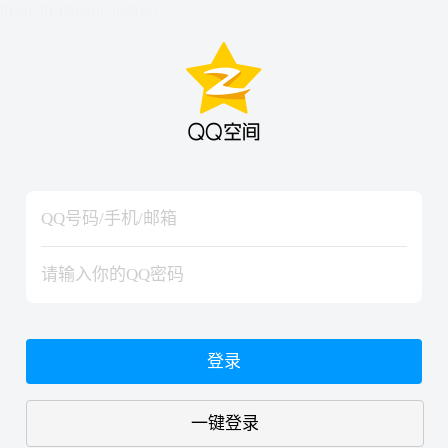
hiraishinNoJutsuShiki
hiraishinNoJutsuShiki
登录
一键登录