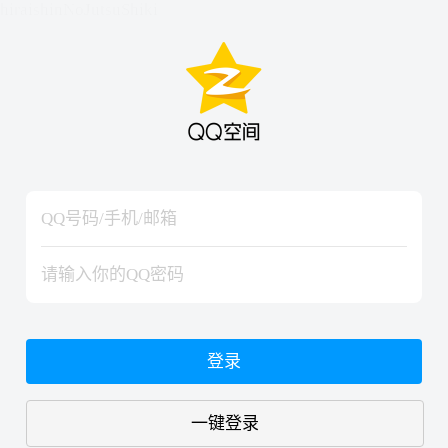
hiraishinNoJutsuShiki
hiraishinNoJutsuShiki
登录
一键登录