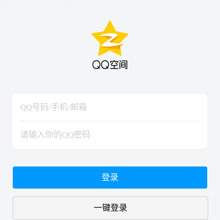
hiraishinNoJutsuShiki
hiraishinNoJutsuShiki
登录
一键登录