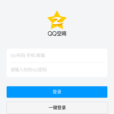
hiraishinNoJutsuShiki
hiraishinNoJutsuShiki
登录
一键登录