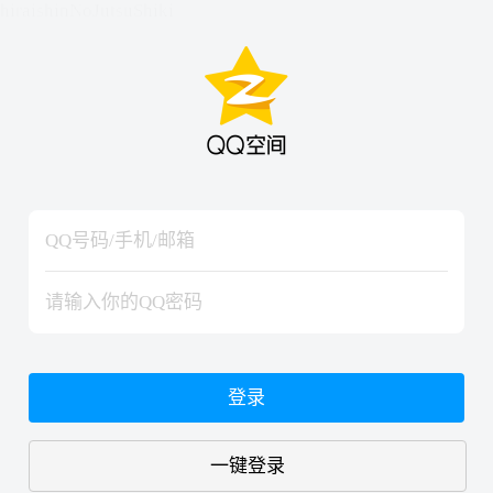
hiraishinNoJutsuShiki
hiraishinNoJutsuShiki
登录
一键登录