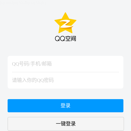
hiraishinNoJutsuShiki
hiraishinNoJutsuShiki
登录
一键登录