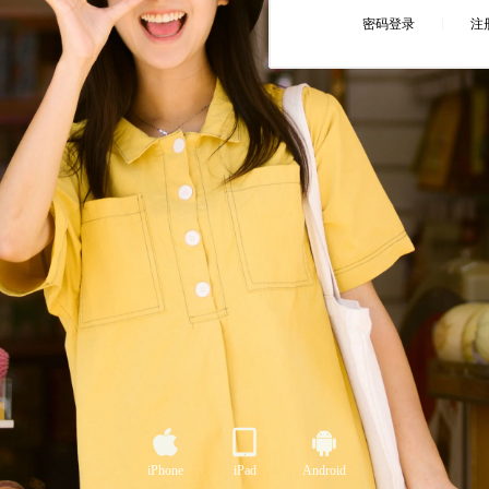
iPhone
iPad
Android