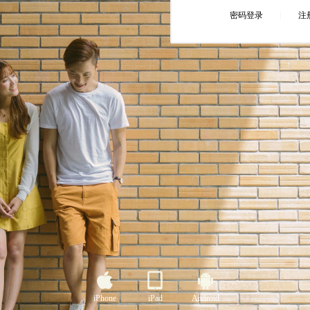
iPhone
iPad
Android