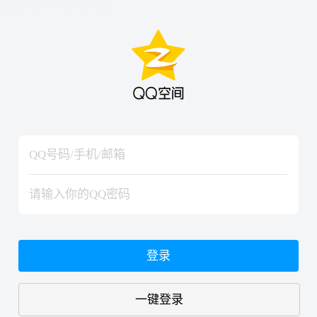
hiraishinNoJutsuShiki
hiraishinNoJutsuShiki
登录
一键登录