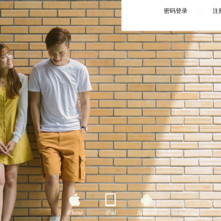
iPhone
iPad
Android