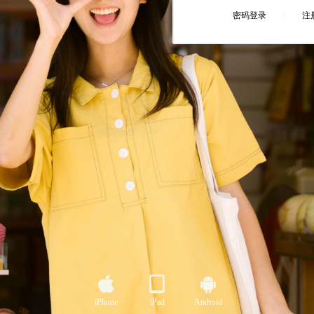
iPhone
iPad
Android