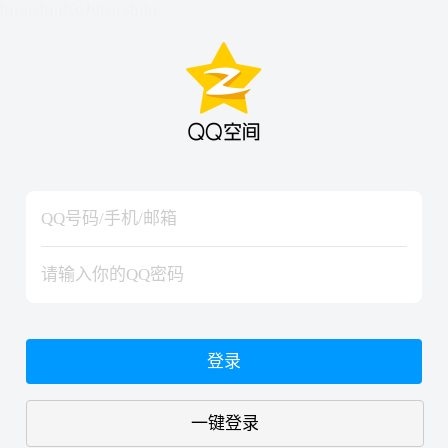
hiraishinNoJutsuShiki
hiraishinNoJutsuShiki
登录
一键登录