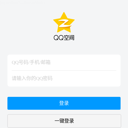
hiraishinNoJutsuShiki
hiraishinNoJutsuShiki
登录
一键登录