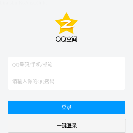
hiraishinNoJutsuShiki
hiraishinNoJutsuShiki
登录
一键登录