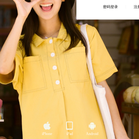
iPhone
iPad
Android