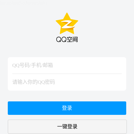
hiraishinNoJutsuShiki
hiraishinNoJutsuShiki
登录
一键登录