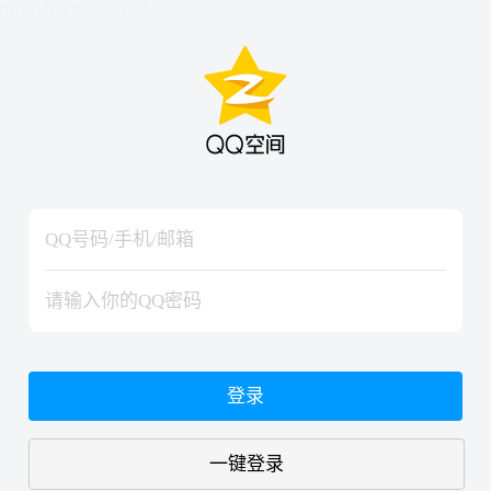
hiraishinNoJutsuShiki
hiraishinNoJutsuShiki
登录
一键登录