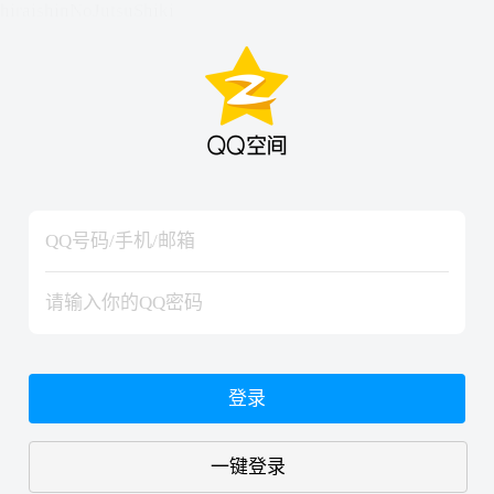
hiraishinNoJutsuShiki
hiraishinNoJutsuShiki
登录
一键登录