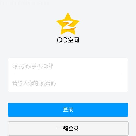
hiraishinNoJutsuShiki
hiraishinNoJutsuShiki
登录
一键登录