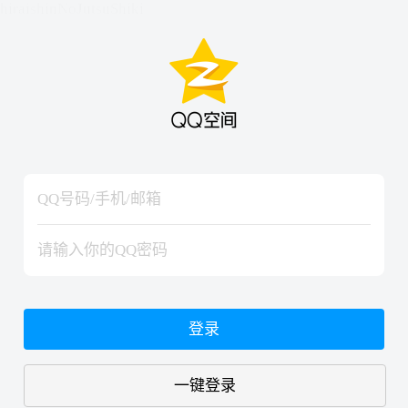
hiraishinNoJutsuShiki
hiraishinNoJutsuShiki
登录
一键登录