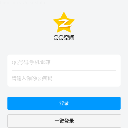
hiraishinNoJutsuShiki
hiraishinNoJutsuShiki
登录
一键登录