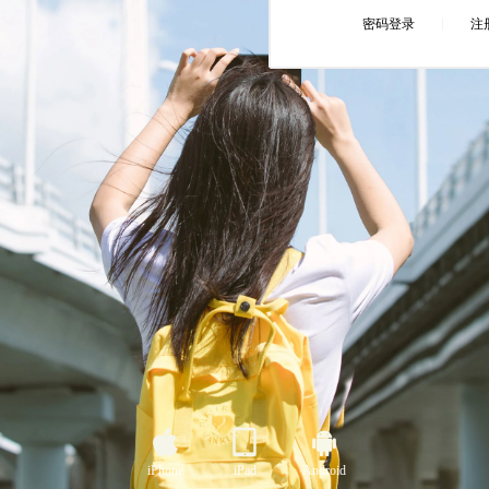
iPhone
iPad
Android