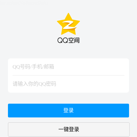
hiraishinNoJutsuShiki
hiraishinNoJutsuShiki
登录
一键登录