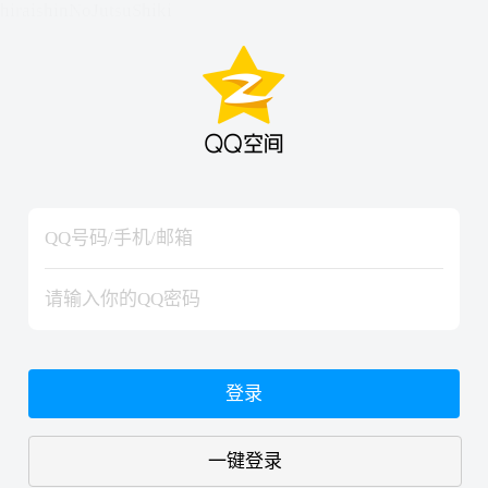
hiraishinNoJutsuShiki
hiraishinNoJutsuShiki
登录
一键登录