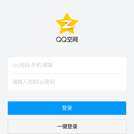
hiraishinNoJutsuShiki
hiraishinNoJutsuShiki
登录
一键登录