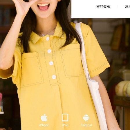
iPhone
iPad
Android