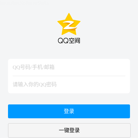
hiraishinNoJutsuShiki
hiraishinNoJutsuShiki
登录
一键登录