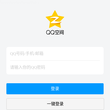
hiraishinNoJutsuShiki
hiraishinNoJutsuShiki
登录
一键登录