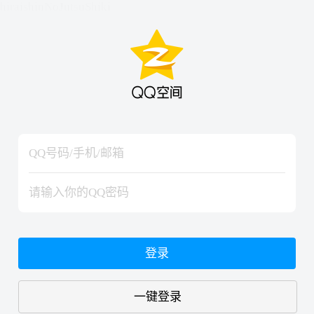
hiraishinNoJutsuShiki
hiraishinNoJutsuShiki
登录
一键登录