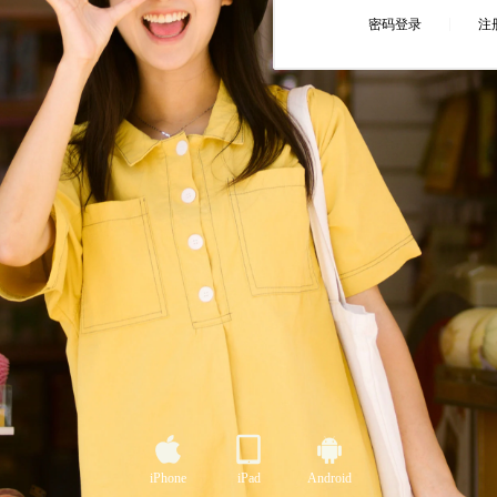
iPhone
iPad
Android