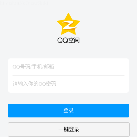
hiraishinNoJutsuShiki
hiraishinNoJutsuShiki
登录
一键登录