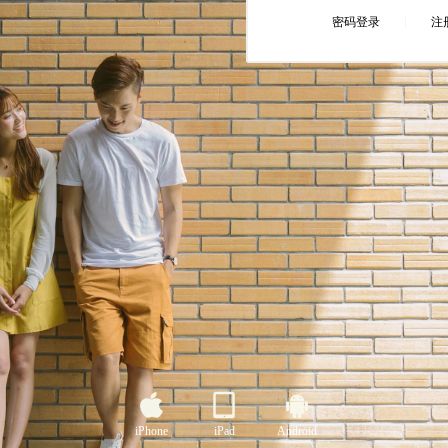
iPhone
iPad
Android