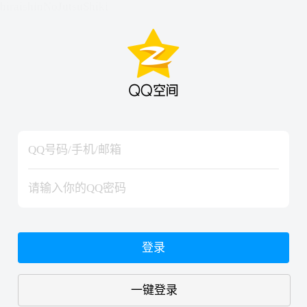
hiraishinNoJutsuShiki
hiraishinNoJutsuShiki
登录
一键登录