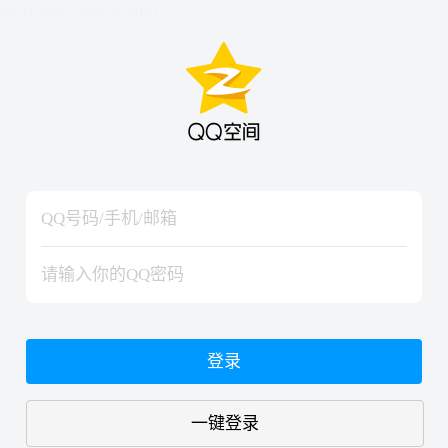
hiraishinNoJutsuShiki
hiraishinNoJutsuShiki
登录
一键登录