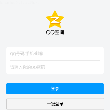
hiraishinNoJutsuShiki
hiraishinNoJutsuShiki
登录
一键登录