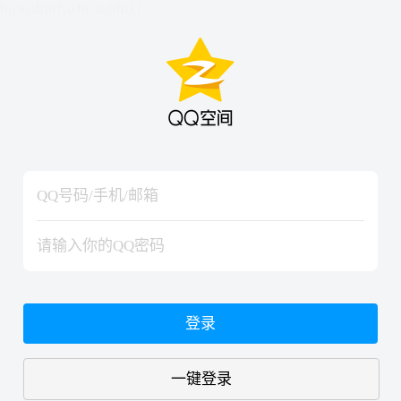
hiraishinNoJutsuShiki
hiraishinNoJutsuShiki
登录
一键登录