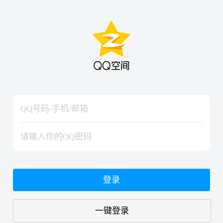
hiraishinNoJutsuShiki
hiraishinNoJutsuShiki
登录
一键登录