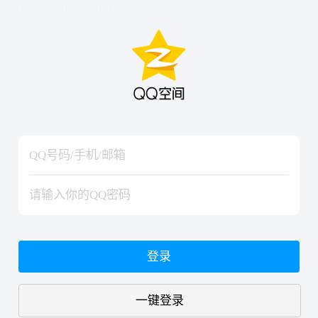
hiraishinNoJutsuShiki
hiraishinNoJutsuShiki
登录
一键登录