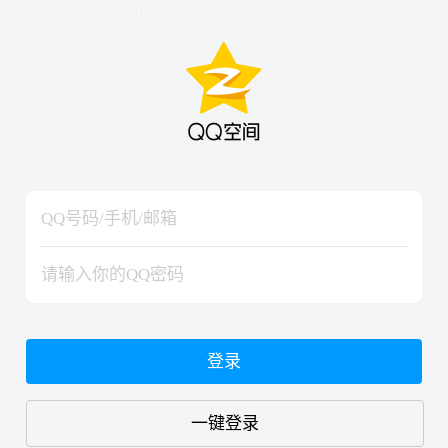
hiraishinNoJutsuShiki
hiraishinNoJutsuShiki
登录
一键登录