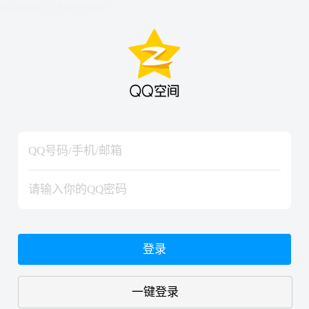
hiraishinNoJutsuShiki
hiraishinNoJutsuShiki
登录
一键登录