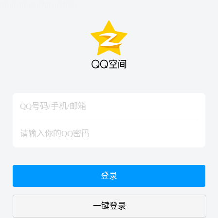
hiraishinNoJutsuShiki
hiraishinNoJutsuShiki
登录
一键登录