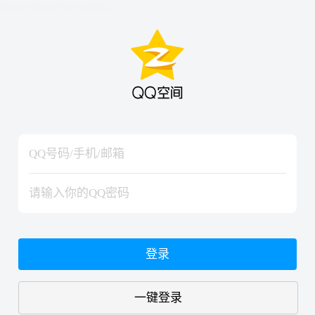
hiraishinNoJutsuShiki
hiraishinNoJutsuShiki
登录
一键登录