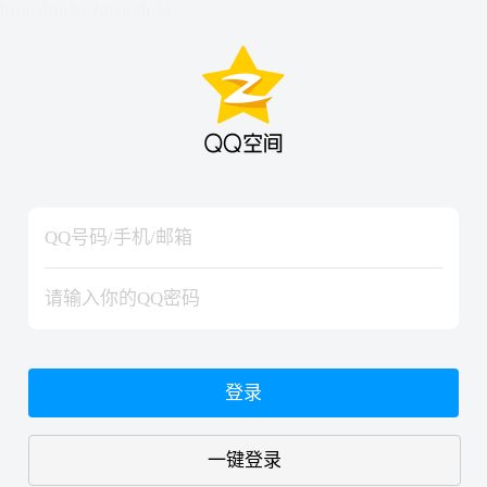
hiraishinNoJutsuShiki
hiraishinNoJutsuShiki
登录
一键登录