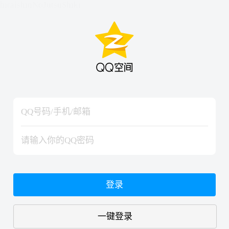
hiraishinNoJutsuShiki
hiraishinNoJutsuShiki
登录
一键登录