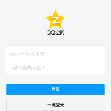
hiraishinNoJutsuShiki
hiraishinNoJutsuShiki
登录
一键登录