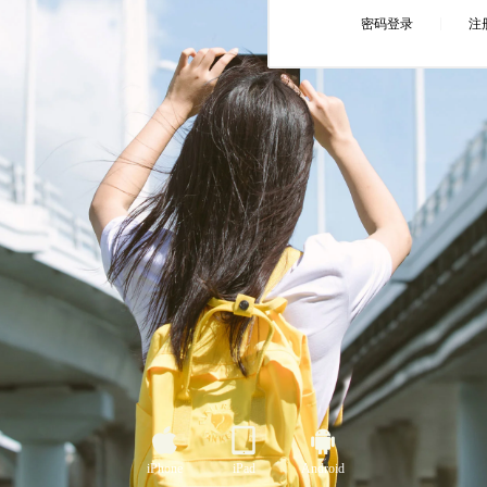
iPhone
iPad
Android